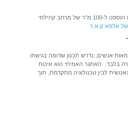
מערכת מיזוג אוויר צח אינה מותרות, אלא תכנון הנדסת אקלים מקצועי. בפרויקט מיזוג בית-כנסת הוספנו ל-100 מ"ר של מרחב קהילתי
של אלפא ק.א.ר
מאות אנשים, נדרש תכנון שדומה בגישתו
רה בלבד. האתגר האמיתי הוא איכות
אנושית לבין טכנולוגיה מתקדמת, תוך