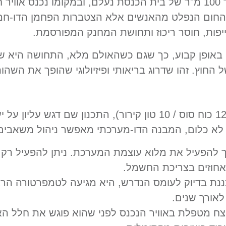
דמיינו שכל 7.5 דקות, כל נפח האוויר בתוך 100 מ"ר של בית הכנסת נעלם, ובמ
 מהאנשים אלא הצטברות הפחמן הדו-חמצני (CO2) והלחות (ראו גם מ
יפות, חוסר ריכוז ותחושת המחנק המפורסמת.
באופן קבוע, כך שגם כשהאולם מלא, התחושה היא של 
חוץ. זהו שדרוג בריאותי ופיזיולוגי שהופך את השהו
למרות העוצמה המרשימה של המערכת (12 כוח סוס / 10 טון קירור), 
 לא כלום, המבנה הדו-מערכתי מאפשר ניהול משאבים
צורך להפעיל את מלוא עוצמת המערכת. ניתן להפעיל ר
אחוזים בצריכת החשמל.
ת בדיוק לעומס הנדרש, היא מגיעה לטמפרטורה הרצו
לאורך שנים.
צח מטפלת באוויר הנכנס לפני שהוא פוגש את חלל הא