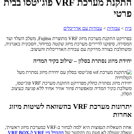
התקנת מערכת VRF פוג'יטסו בבית
פרטי
בית
>
עבודות
>
עבודות עם אדריכלים
בפרויקט התקנת מערכת מיזוג VRF מתוצרת Fujitsu, משלב השלד ועד
המסירה, סיפקנו לדיירים מערכת מיזוג שקטה במיוחד, חסכונית באנרגיה,
ומשתלבת בצורה מדויקת עם עבודת האדריכלות והעיצוב.
יחידת מיזוג נסתרת בסלון – שילוב בקיר המדיה
יחידת מיזוג נסתרת כחלק מפרויקט התקנת מערכת VRF פוג'יטסו,
משולבת בקיר המדיה ומאפשרת פיזור אוויר אחיד ללא פגיעה בעיצוב
הסלון.
יתרונות מערכת VRF בהשוואה לשיטות מיזוג
אחרות
אחת השאלות הנפוצות היא 'למה לבחור ב-VRF כמערכת מיזוג ראשית',
שאלה שעולה לא פעם גם בהקשר של
ההבדל בין VRF ל-VRF BOX
.