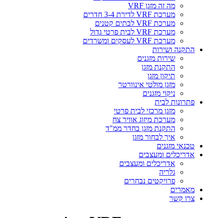
מה זה מזגן VRF
מערכת VRF לדירת 3-4 חדרים
מערכת VRF לבתים קטנים
מערכת VRF לבית פרטי גדול
מערכת VRF לעסקים ומשרדים
התקנה ושירות
שירות מזגנים
התקנת מזגן
תיקון מזגן
מזגן מולטי אינוורטר
ניקוי מזגנים
פתרונות לבית
מזגן מרכזי לבית פרטי
מערכת מיזוג אוויר צח
התקנת מזגן בחדר ממ"ד
איך לבחור מזגן
טכנאי מזגנים
אדריכלים ומעצבים
אדריכלים ומעצבים
גלריה
פרויקטים נבחרים
מאמרים
צרו קשר