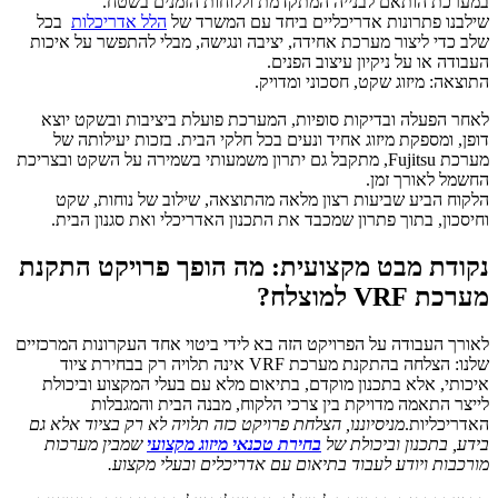
במערכת הותאם לבנייה המתקדמת וללוחות הזמנים בשטח.
שילבנו פתרונות אדריכליים ביחד עם המשרד של
הלל אדריכלות
בכל
שלב כדי ליצור מערכת אחידה, יציבה ונגישה, מבלי להתפשר על איכות
העבודה או על ניקיון עיצוב הפנים.
התוצאה: מיזוג שקט, חסכוני ומדויק.
לאחר הפעלה ובדיקות סופיות, המערכת פועלת ביציבות ובשקט יוצא
דופן, ומספקת מיזוג אחיד ונעים בכל חלקי הבית. בזכות יעילותה של
מערכת Fujitsu, מתקבל גם יתרון משמעותי בשמירה על השקט ובצריכת
החשמל לאורך זמן.
הלקוח הביע שביעות רצון מלאה מהתוצאה, שילוב של נוחות, שקט
וחיסכון, בתוך פתרון שמכבד את התכנון האדריכלי ואת סגנון הבית.
נקודת מבט מקצועית: מה הופך פרויקט התקנת
מערכת VRF למוצלח?
לאורך העבודה על הפרויקט הזה בא לידי ביטוי אחד העקרונות המרכזיים
שלנו: הצלחה בהתקנת מערכת VRF אינה תלויה רק בבחירת ציוד
איכותי, אלא בתכנון מוקדם, בתיאום מלא עם בעלי המקצוע וביכולת
לייצר התאמה מדויקת בין צרכי הלקוח, מבנה הבית והמגבלות
האדריכליות.
מניסיוננו, הצלחת פרויקט כזה תלויה לא רק בציוד אלא גם
בידע, בתכנון וביכולת של
בחירת טכנאי מיזוג מקצועי
שמבין מערכות
מורכבות ויודע לעבוד בתיאום עם אדריכלים ובעלי מקצוע.