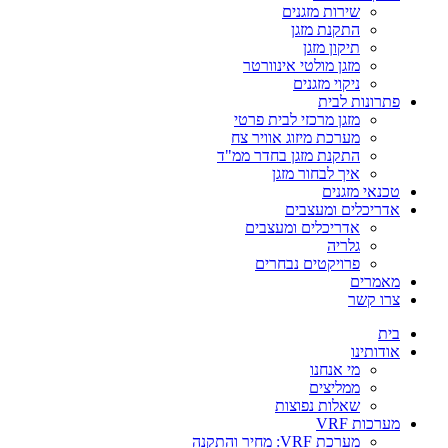
שירות מזגנים
התקנת מזגן
תיקון מזגן
מזגן מולטי אינוורטר
ניקוי מזגנים
פתרונות לבית
מזגן מרכזי לבית פרטי
מערכת מיזוג אוויר צח
התקנת מזגן בחדר ממ"ד
איך לבחור מזגן
טכנאי מזגנים
אדריכלים ומעצבים
אדריכלים ומעצבים
גלריה
פרויקטים נבחרים
מאמרים
צרו קשר
בית
אודותינו
מי אנחנו
ממליצים
שאלות נפוצות
מערכות VRF
מערכת VRF: מחיר והתקנה