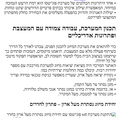
• אחד היתרונות הבולטים של מערכת פוג'יטסו הוא רמת הרעש הנמוכה
במיוחד, המאפשרת שילוב איכותי בבתים פרטיים הדורשים שקט ונוחות.
• יעילות האנרגיה והדיוק בהפעלה משלימים את הבחירה כחלק מהפתרון
המקצועי לפרויקט.
תכנון המערכת, עבודה צמודה עם המעצבת
ופתרונות אדריכליים
כדי להתאים את מערכת המיזוג לתכנון הפנים, עבדנו לאורך כל הדרך
בשיתוף פעולה מלא עם המעצבת. תיאמנו מיקומים, הנמכות ופתחים כך
שיתמזגו בעיצוב הבית מבלי למשוך תשומת לב, ושיאפשרו תפקוד מיטבי
של כל יחידה.
האתגר המרכזי היה מציאת יציאות מיזוג למערכת מורכבת עם מספר
יחידות רבות. קיבלנו כמה החלטות יצירתיות כמו:
• נקודת יציאה מעל ארון, שעדיין מאפשר כניסת טכנאי במידה וצריך
תיקון.
• מזגן נסתר צר מעל הקמין,
• או, בדוגמה אחרת בחרנו במזגן נסתר אנכי משולב טלוויזיה,
• מזגן נסתר צר למטבח, מעל המקרר.
יחידת מיזוג נסתרת מעל ארון – פתרון לחדרים