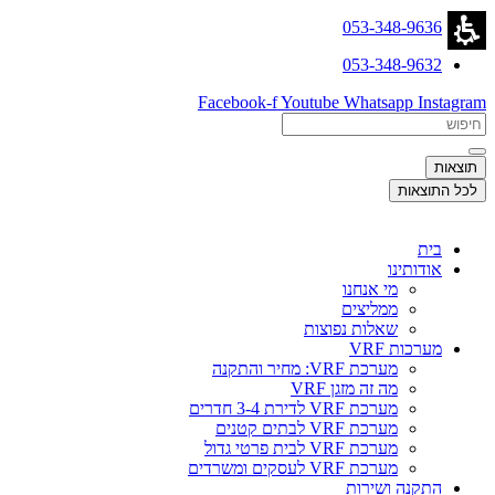
דלג
053-348-9636
לתוכן
053-348-9632
Facebook-f
Youtube
Whatsapp
Instagram
Search
...
תוצאות
לכל התוצאות
בית
אודותינו
מי אנחנו
ממליצים
שאלות נפוצות
מערכות VRF
מערכת VRF: מחיר והתקנה
מה זה מזגן VRF
מערכת VRF לדירת 3-4 חדרים
מערכת VRF לבתים קטנים
מערכת VRF לבית פרטי גדול
מערכת VRF לעסקים ומשרדים
התקנה ושירות