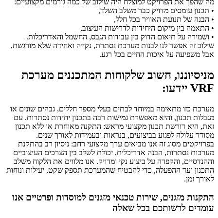
מה שהפך את הפרויקט למוצלח היה שילוב של כמה גורמים מקצועיים:
• תכנון עומסים מדויק כבר משלב השלד,
• הבנה של תנועת האוויר בכל חלל,
• התאמה בין מיקום היחידות לדרישות העיצוב,
• ושמירה על תיאום הדוק בין עבודות הגבס, החשמל והאדריכלות.
שילוב זה אפשר לנו לבנות מערכת נסתרת, נקייה ואחידה שלא מורגשת,
אבל משפיעה על איכות החיים בכל רגע.
מניסיוננו, חשוב שלקוחות המתכננים מערכת
VRF יידעו:
מערכת כזו מתאימה במיוחד לבתים בעלי מספר חללים, גבהים שונים או
מגבלות תכנון, והיא מאפשרת גמישות רבה בתכנון יחידות נסתרות. עם
זאת, היא דורשת תכנון מקצועי מראש: התקנה מאוחרת או ללא תכנון
מסודר עלולה לפגוע בביצועים, בנראות ובעמידות לאורך שנים.
בפרויקטים מסוג זה אנו מביאים ערך מקצועי רחב: ניסיון רב בהתקנת
מערכות נסתרות, הבנה אדריכלית, יכולת לשלב בין הצרכים העיצוביים
וההנדסיים, והקפדה על ביצוע נקי ומדויק. אנו מלווים את הלקוח משלב
התכנון ועד ההפעלה, כדי להבטיח שהמערכת תספק שקט, יעילות ונוחות
לאורך זמן.
התקנות מזגנים, שירות טכנאי מזגנים למוסדות ופרטיים
אנו
עומדים לרשותכם בכל שאלה