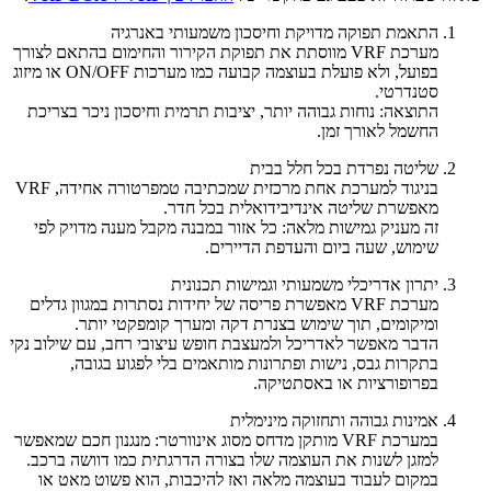
התאמת תפוקה מדויקת וחיסכון משמעותי באנרגיה
מערכת VRF מווסתת את תפוקת הקירור והחימום בהתאם לצורך
בפועל, ולא פועלת בעוצמה קבועה כמו מערכות ON/OFF או מיזוג
סטנדרטי.
התוצאה: נוחות גבוהה יותר, יציבות תרמית וחיסכון ניכר בצריכת
החשמל לאורך זמן.
שליטה נפרדת בכל חלל בבית
בניגוד למערכת אחת מרכזית שמכתיבה טמפרטורה אחידה, VRF
מאפשרת שליטה אינדיבידואלית בכל חדר.
זה מעניק גמישות מלאה: כל אזור במבנה מקבל מענה מדויק לפי
שימוש, שעה ביום והעדפת הדיירים.
יתרון אדריכלי משמעותי וגמישות תכנונית
מערכת VRF מאפשרת פריסה של יחידות נסתרות במגוון גדלים
ומיקומים, תוך שימוש בצנרת דקה ומערך קומפקטי יותר.
הדבר מאפשר לאדריכל ולמעצבת חופש עיצובי רחב, עם שילוב נקי
בתקרות גבס, נישות ופתרונות מותאמים בלי לפגוע בגובה,
בפרופורציות או באסתטיקה.
אמינות גבוהה ותחזוקה מינימלית
במערכת VRF מותקן מדחס מסוג אינוורטר: מנגנון חכם שמאפשר
למזגן לשנות את העוצמה שלו בצורה הדרגתית כמו דוושה ברכב.
במקום לעבוד בעוצמה מלאה ואז להיכבות, הוא פשוט מאט או