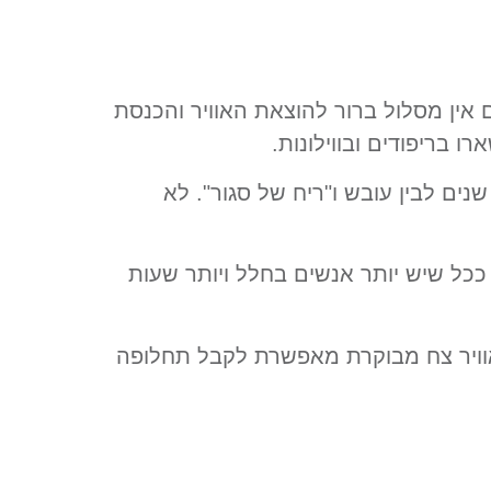
 אין מסלול ברור להוצאת האוויר והכנסת
ו בריפודים ובווילונות.
נים לבין עובש ו"ריח של סגור". לא
שית, תחושת חנק/עייפות. זה נשמע סובייקטיבי, אבל ברוב המקרים יש לזה מדד ברור: CO2. ככל שיש יותר אנשים בחלל ויותר שעות
ת אוויר צח מבוקרת מאפשרת לקבל תחלופה