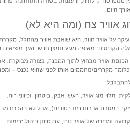
בין טמפרטורה, לחות, ורעננות. בשורה התחתונה: פחו
ורך היום.
 אוויר צח (ומה היא לא)
עיקר על אוויר חוזר. היא שואבת אוויר מהחלל, מקררת
ריטית: מאיפה מגיע חמצן חדש, ואיך מוציאים החוצה מזהמ
: הכנסת אוויר מבחוץ לתוך המבנה, בצורה מבוקרת. א
לומר מקררים/מחממים אותו לפני שהוא נכנס – ומפזרי
להתבלבל:
ת, תלוי מזג אוויר, רעש, אבק, ביטחון, וכיווני רוח.
יקר במטבח או בחדרים רטובים), אבל לא בהכרח מביאים
ועה ומדידה של אוויר טרי, עם סינון וניהול זרימות.