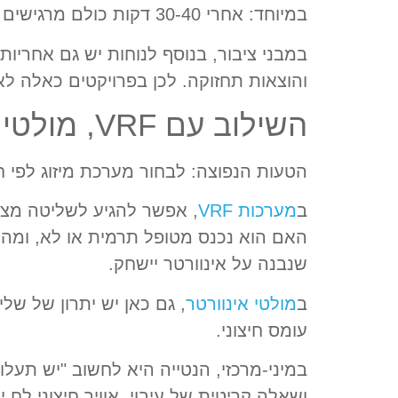
במיוחד: אחרי 30-40 דקות כולם מרגישים עייפות, ואז מתחילים להאשים את המזגן. בפועל, תחלופת אוויר היא המרכיב החסר.
במבני ציבור, בנוסף לנוחות יש גם אחריו
והוצאות תחזוקה. לכן בפרויקטים כאלה ל
השילוב עם VRF, מולטי אינוורטר ומיני-מרכזי – איפה אנשים נופלים
הטעות הנפוצה: לבחור מערכת מיזוג לפי חד
ב
מערכות VRF
האם הוא נכנס מטופל תרמית או לא, ומה זה
שנבנה על אינוורטר יישחק.
ב
מולטי אינוורטר
, גם כאן יש יתרון של של
עומס חיצוני.
במיני-מרכזי, הנטייה היא לחשוב "יש תעלות 
ושאלה קריטית של עיבוי. אוויר חיצוני לח 