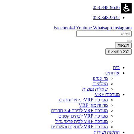
דלג
053-348-9636
לתוכן
053-348-9632
Facebook-f
Youtube
Whatsapp
Instagram
Search
...
תוצאות
לכל התוצאות
בית
אודותינו
מי אנחנו
ממליצים
שאלות נפוצות
מערכות VRF
מערכת VRF: מחיר והתקנה
מה זה מזגן VRF
מערכת VRF לדירת 3-4 חדרים
מערכת VRF לבתים קטנים
מערכת VRF לבית פרטי גדול
מערכת VRF לעסקים ומשרדים
התקנה ושירות