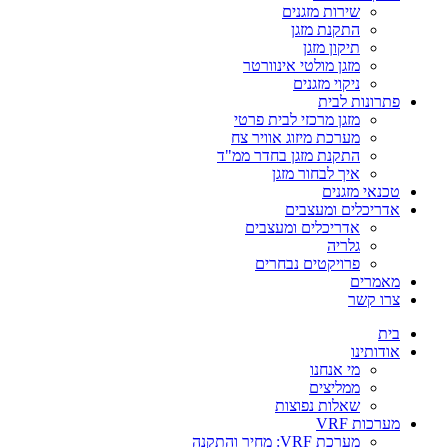
שירות מזגנים
התקנת מזגן
תיקון מזגן
מזגן מולטי אינוורטר
ניקוי מזגנים
פתרונות לבית
מזגן מרכזי לבית פרטי
מערכת מיזוג אוויר צח
התקנת מזגן בחדר ממ"ד
איך לבחור מזגן
טכנאי מזגנים
אדריכלים ומעצבים
אדריכלים ומעצבים
גלריה
פרויקטים נבחרים
מאמרים
צרו קשר
בית
אודותינו
מי אנחנו
ממליצים
שאלות נפוצות
מערכות VRF
מערכת VRF: מחיר והתקנה