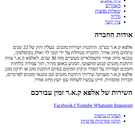
ניקוי מזגנים
מאמרים
שאלות נפוצות
גלריה
צרו קשר
אודות החברה
אלפא ק.א.ר בע"מ. התקנות ושירות מזגנים. בעלת ותק של 22 שנים
בתחום מיזוג אוויר. החברה מנוהלת על ידי קובי לוי ואולג נובוסלסקי,
טכנאי מיזוג אוויר וחשמלאיים מעשיים מזה 30 שנים. לאלפא ק.א.ר צוות
התקנת מזגנים קבוע ומקצועי, המגיע באופן מהיר, תוך עמידה בלוחות
הזמנים ושמירה על הסדר וניקיון המקום בסיום התקנת מזגן או תיקון מזגן.
אלפא ק.א.ר מעניקה שירותי התקנת מזגנים וגם טכנאי מזגנים לפרטיים,
חברות ומוסדות. חייגו עכשיו לשוחח עם יועץ מיזוג אוויר.
השירות של אלפא ק.א.ר זמין עבורכם
Facebook-f
Youtube
Whatsapp
Instagram
הצהרת נגישות
תקנון ומדיניות פרטיות