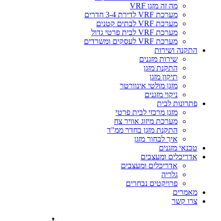
מה זה מזגן VRF
מערכת VRF לדירת 3-4 חדרים
מערכת VRF לבתים קטנים
מערכת VRF לבית פרטי גדול
מערכת VRF לעסקים ומשרדים
התקנה ושירות
שירות מזגנים
התקנת מזגן
תיקון מזגן
מזגן מולטי אינוורטר
ניקוי מזגנים
פתרונות לבית
מזגן מרכזי לבית פרטי
מערכת מיזוג אוויר צח
התקנת מזגן בחדר ממ"ד
איך לבחור מזגן
טכנאי מזגנים
אדריכלים ומעצבים
אדריכלים ומעצבים
גלריה
פרויקטים נבחרים
מאמרים
צרו קשר