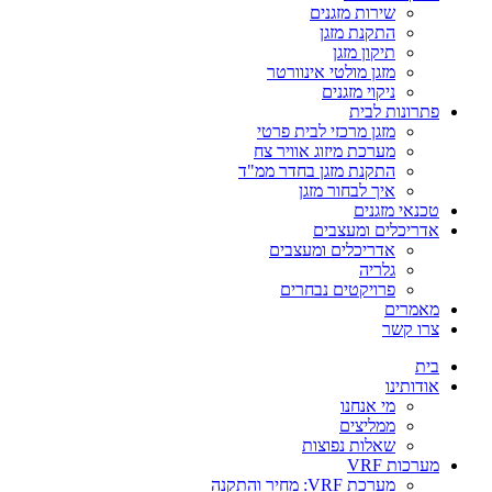
שירות מזגנים
התקנת מזגן
תיקון מזגן
מזגן מולטי אינוורטר
ניקוי מזגנים
פתרונות לבית
מזגן מרכזי לבית פרטי
מערכת מיזוג אוויר צח
התקנת מזגן בחדר ממ"ד
איך לבחור מזגן
טכנאי מזגנים
אדריכלים ומעצבים
אדריכלים ומעצבים
גלריה
פרויקטים נבחרים
מאמרים
צרו קשר
בית
אודותינו
מי אנחנו
ממליצים
שאלות נפוצות
מערכות VRF
מערכת VRF: מחיר והתקנה