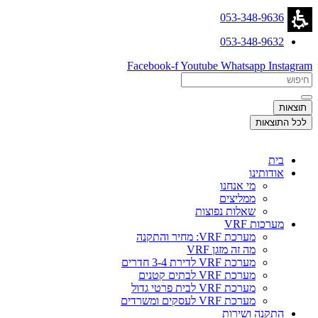
דלג
053-348-9636
לתוכן
053-348-9632
Facebook-f
Youtube
Whatsapp
Instagram
Search
...
תוצאות
לכל התוצאות
בית
אודותינו
מי אנחנו
ממליצים
שאלות נפוצות
מערכות VRF
מערכת VRF: מחיר והתקנה
מה זה מזגן VRF
מערכת VRF לדירת 3-4 חדרים
מערכת VRF לבתים קטנים
מערכת VRF לבית פרטי גדול
מערכת VRF לעסקים ומשרדים
התקנה ושירות