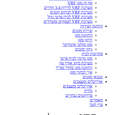
מה זה מזגן VRF
מערכת VRF לדירת 3-4 חדרים
מערכת VRF לבתים קטנים
מערכת VRF לבית פרטי גדול
מערכת VRF לעסקים ומשרדים
התקנה ושירות
שירות מזגנים
התקנת מזגן
תיקון מזגן
מזגן מולטי אינוורטר
ניקוי מזגנים
פתרונות לבית
מזגן מרכזי לבית פרטי
מערכת מיזוג אוויר צח
התקנת מזגן בחדר ממ"ד
איך לבחור מזגן
טכנאי מזגנים
אדריכלים ומעצבים
אדריכלים ומעצבים
גלריה
פרויקטים נבחרים
מאמרים
צרו קשר