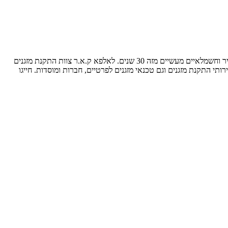
אלפא ק.א.ר בע"מ. התקנות ושירות מזגנים. בעלת ותק של 22 שנים בתחום מיזוג אוויר. החברה מנוהלת על ידי קובי לוי ואולג נובוסלסקי, טכנאי מיזוג אוויר וחשמלאיים מעשיים מזה 30 שנים. לאלפא ק.א.ר צוות התקנת מזגנים
ותי התקנת מזגנים וגם טכנאי מזגנים לפרטיים, חברות ומוסדות. חייגו