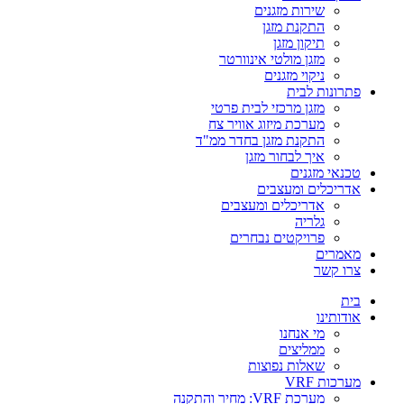
שירות מזגנים
התקנת מזגן
תיקון מזגן
מזגן מולטי אינוורטר
ניקוי מזגנים
פתרונות לבית
מזגן מרכזי לבית פרטי
מערכת מיזוג אוויר צח
התקנת מזגן בחדר ממ"ד
איך לבחור מזגן
טכנאי מזגנים
אדריכלים ומעצבים
אדריכלים ומעצבים
גלריה
פרויקטים נבחרים
מאמרים
צרו קשר
בית
אודותינו
מי אנחנו
ממליצים
שאלות נפוצות
מערכות VRF
מערכת VRF: מחיר והתקנה