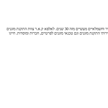
אלפא ק.א.ר בע"מ. התקנות ושירות מזגנים. בעלת ותק של 22 שנים בתחום מיזוג אוויר. החברה מנוהלת על ידי קובי לוי ואולג נובוסלסקי, טכנאי מיזוג אוויר וחשמלאיים מעשיים מזה 30 שנים. לאלפא ק.א.ר צוות התקנת מזגנים
ותי התקנת מזגנים וגם טכנאי מזגנים לפרטיים, חברות ומוסדות. חייגו