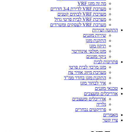
מה זה מזגן VRF
מערכת VRF לדירת 3-4 חדרים
מערכת VRF לבתים קטנים
מערכת VRF לבית פרטי גדול
מערכת VRF לעסקים ומשרדים
התקנה ושירות
שירות מזגנים
התקנת מזגן
תיקון מזגן
מזגן מולטי אינוורטר
ניקוי מזגנים
פתרונות לבית
מזגן מרכזי לבית פרטי
מערכת מיזוג אוויר צח
התקנת מזגן בחדר ממ"ד
איך לבחור מזגן
טכנאי מזגנים
אדריכלים ומעצבים
אדריכלים ומעצבים
גלריה
פרויקטים נבחרים
מאמרים
צרו קשר