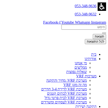
דלג
053-348-9636
לתוכן
053-348-9632
Facebook-f
Youtube
Whatsapp
Instagram
Search
...
תוצאות
לכל התוצאות
בית
אודותינו
מי אנחנו
ממליצים
שאלות נפוצות
מערכות VRF
מערכת VRF: מחיר והתקנה
מה זה מזגן VRF
מערכת VRF לדירת 3-4 חדרים
מערכת VRF לבתים קטנים
מערכת VRF לבית פרטי גדול
מערכת VRF לעסקים ומשרדים
התקנה ושירות